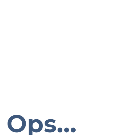
Ops...