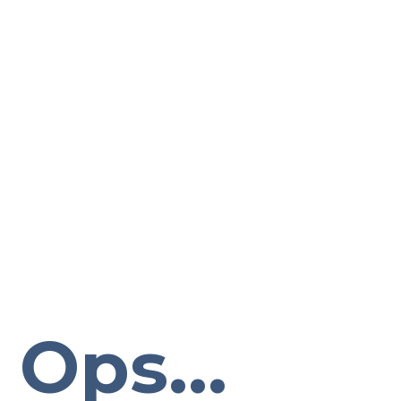
Ops...