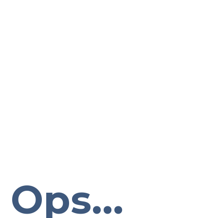
Ops...