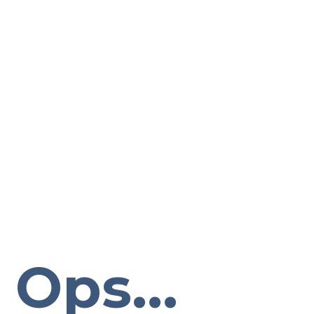
Ops...