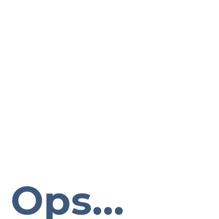
Ops...