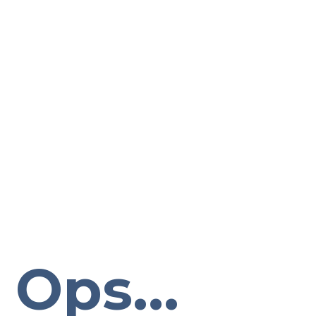
Ops...