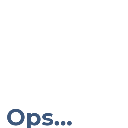
Ops...