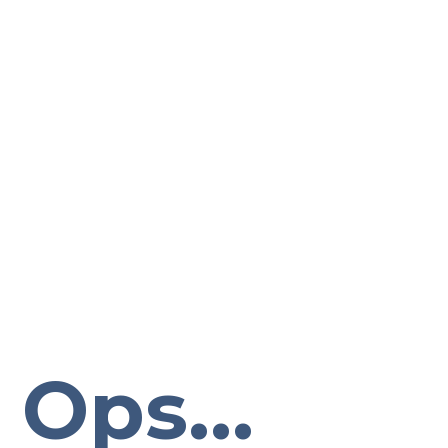
Ops...