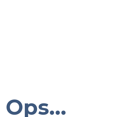
Ops...