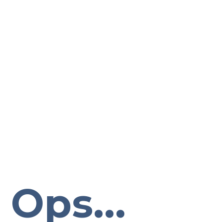
Ops...