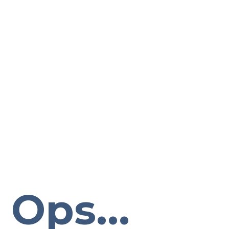
Ops...