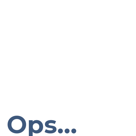
Ops...