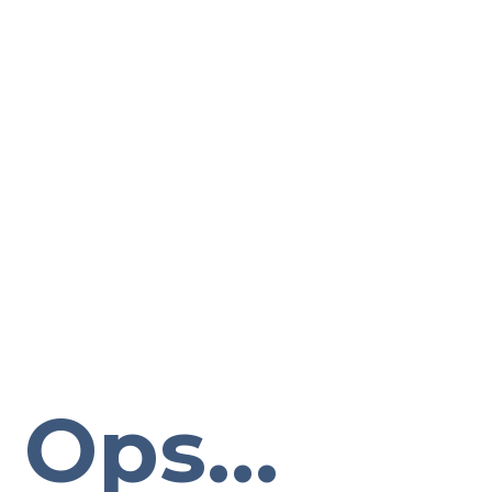
Ops...