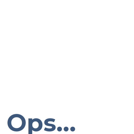
Ops...