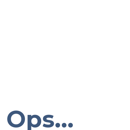
Ops...