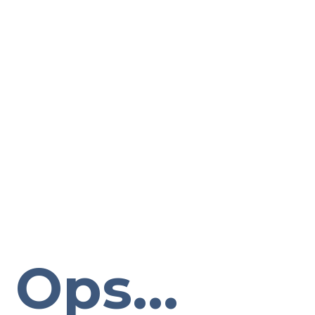
Ops...