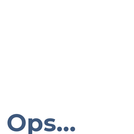
Ops...