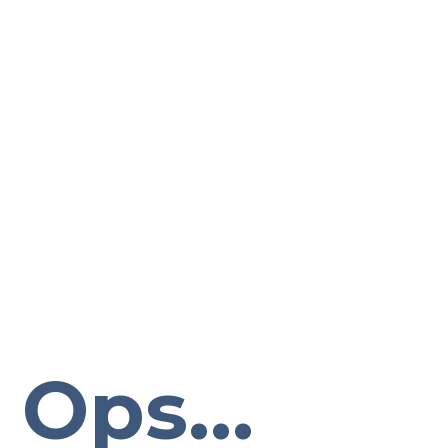
Ops...