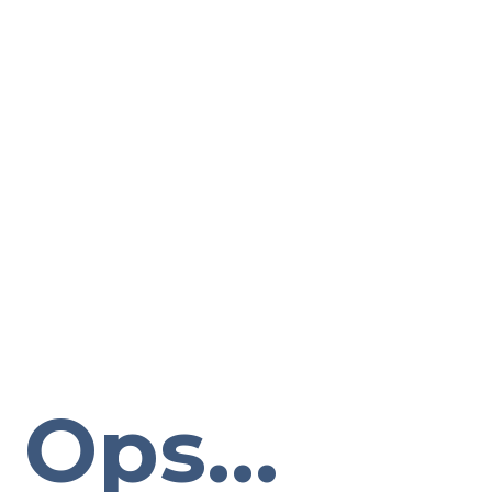
Ops...