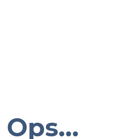
Ops...