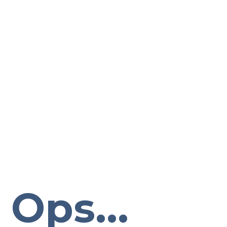
Ops...