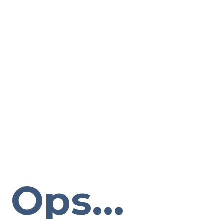
Ops...