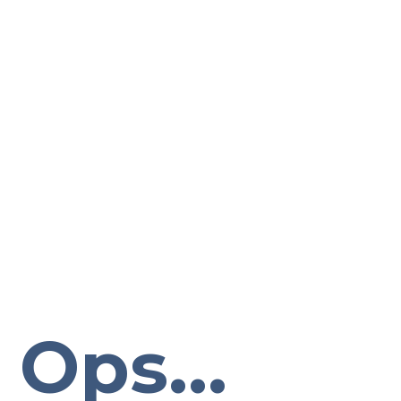
Ops...