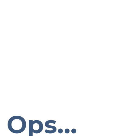
Ops...