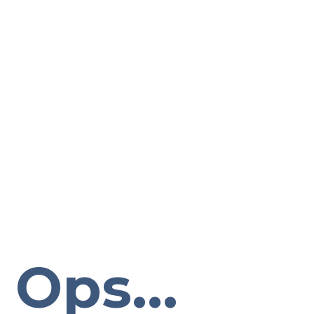
Ops...