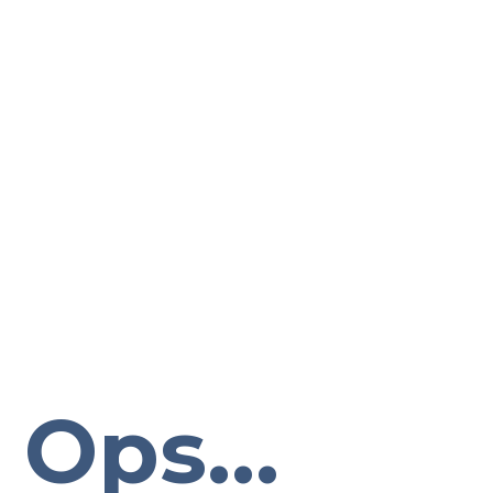
Ops...