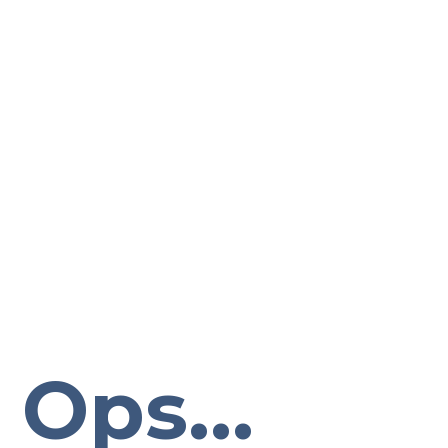
Ops...