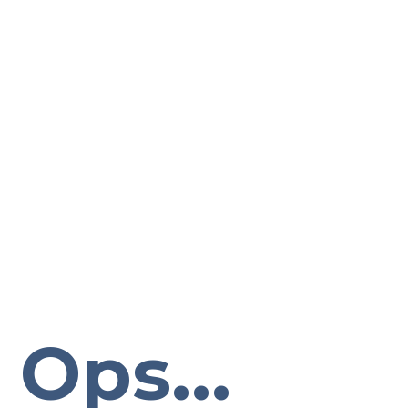
Ops...