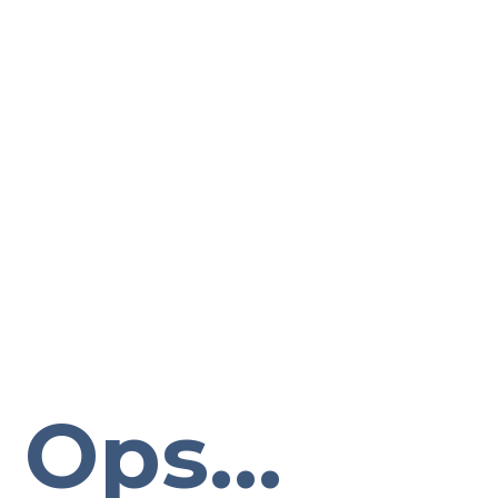
Ops...