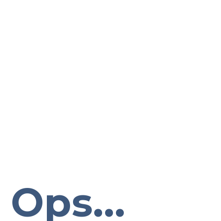
Ops...