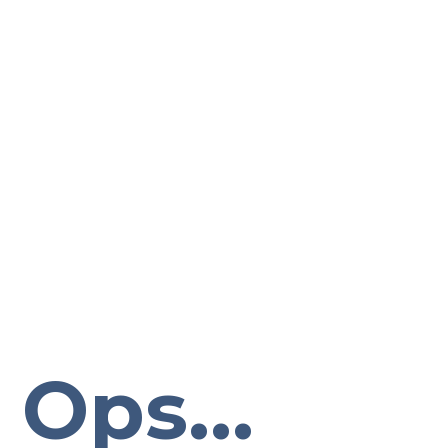
Ops...