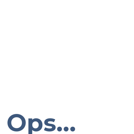
Ops...