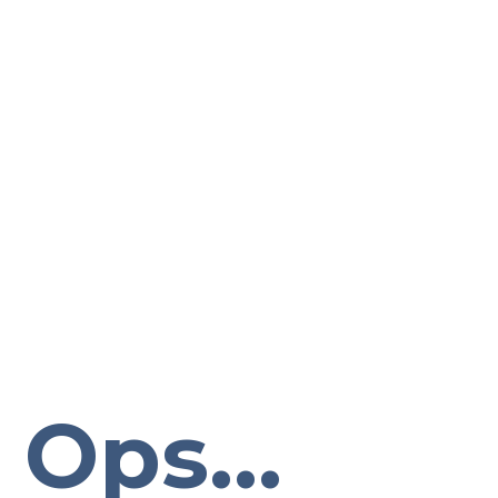
Ops...