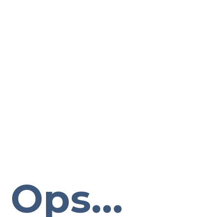
Ops...