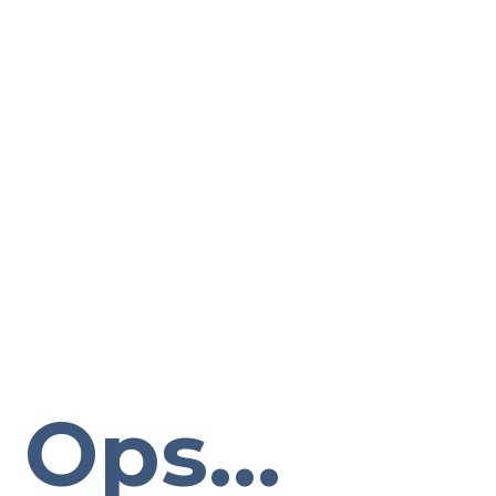
Ops...