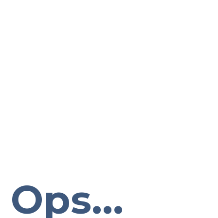
Ops...