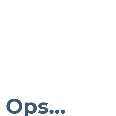
Ops...