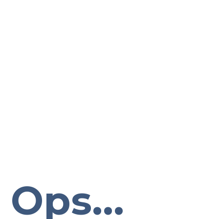
Ops...