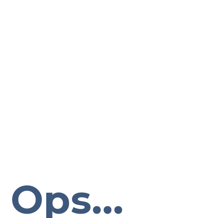
Ops...