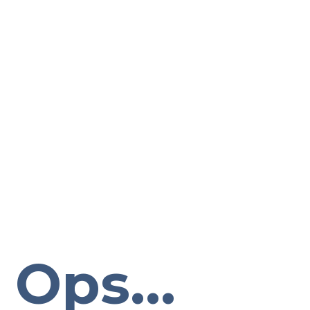
Ops...