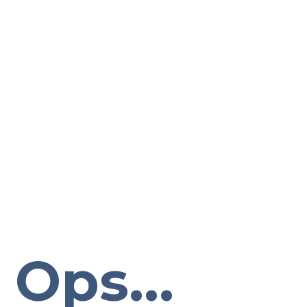
Ops...