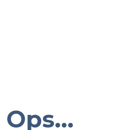
Ops...