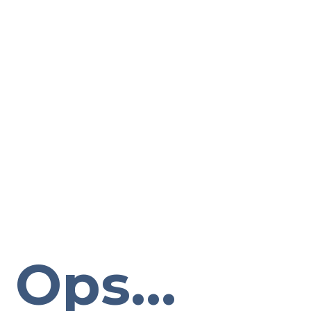
Ops...