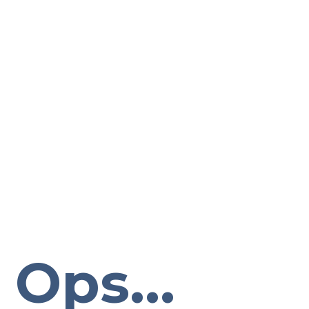
Ops...