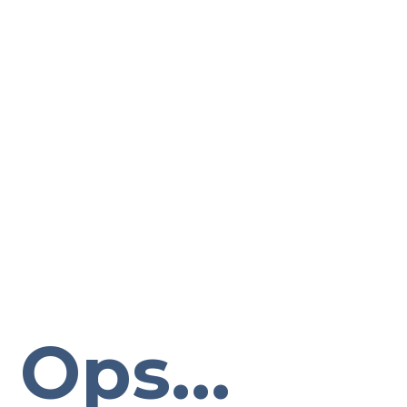
Ops...