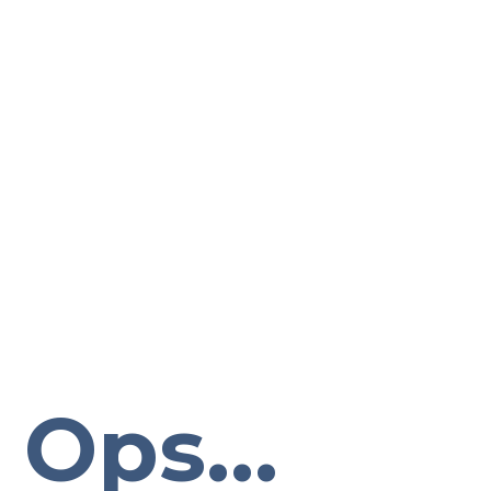
Ops...