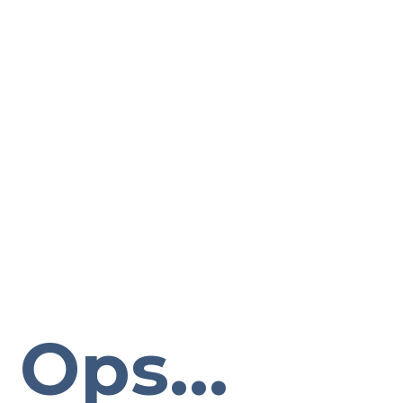
Ops...