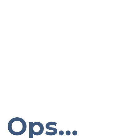
Ops...