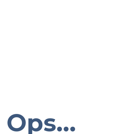
Ops...