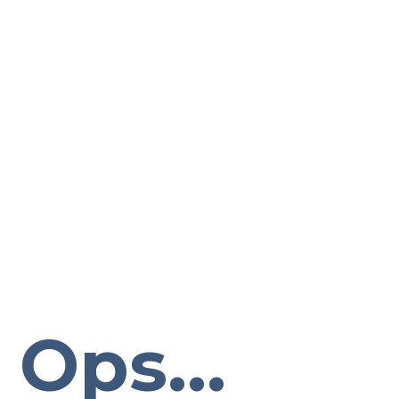
Ops...